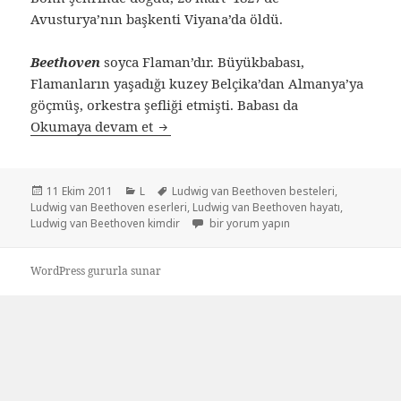
Avusturya’nın başkenti Viyana’da öldü.
Beethoven
soyca Flaman’dır. Büyükbabası,
Flamanların yaşadığı kuzey Belçika’dan Almanya’ya
göçmüş, orkestra şefliği etmişti. Babası da
Okumaya devam et
Ludwig van Beethoven
Yayın
11 Ekim 2011
Kategoriler
L
Etiketler
Ludwig van Beethoven besteleri
,
Ludwig van Beethoven eserleri
tarihi
,
Ludwig van Beethoven hayatı
,
Ludwig van Beethoven kimdir
Ludwig van Beethoven için
bir yorum yapın
WordPress gururla sunar