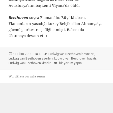
Avusturya’nın başkenti Viyana’da öldü.
Beethoven
soyca Flaman’dır. Büyükbabası,
Flamanların yaşadığı kuzey Belçika’dan Almanya’ya
göçmüş, orkestra şefliği etmişti. Babası da
Okumaya devam et
Ludwig van Beethoven
Yayın
11 Ekim 2011
Kategoriler
L
Etiketler
Ludwig van Beethoven besteleri
,
Ludwig van Beethoven eserleri
tarihi
,
Ludwig van Beethoven hayatı
,
Ludwig van Beethoven kimdir
Ludwig van Beethoven için
bir yorum yapın
WordPress gururla sunar