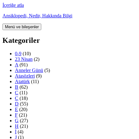
İçeriğe atla
Ansiklopedi, Nedir, Hakkında Bilgi
Menü ve bileşenler
Kategoriler
0-9
(10)
23 Nisan
(2)
A
(91)
Anneler Günü
(5)
Atasözleri
(9)
Atatürk
(11)
B
(62)
C
(11)
Ç
(18)
D
(55)
E
(20)
F
(21)
G
(27)
H
(21)
İ
(4)
J
(1)