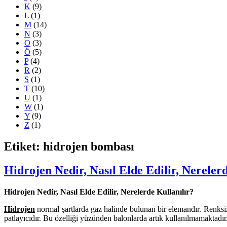
K
(9)
L
(1)
M
(14)
N
(3)
O
(3)
Ö
(5)
P
(4)
R
(2)
S
(1)
T
(10)
U
(1)
W
(1)
Y
(9)
Z
(1)
Etiket: hidrojen bombası
Hidrojen Nedir, Nasıl Elde Edilir, Nereler
Hidrojen Nedir, Nasıl Elde Edilir, Nerelerde Kullanılır?
Hidrojen
normal şartlarda gaz halinde bulunan bir elemandır. Renksiz
patlayıcıdır. Bu özelliği yüzünden balonlarda artık kullanılmamaktadır