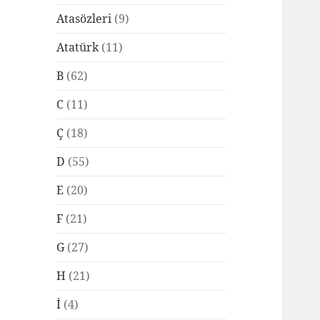
Atasözleri
(9)
Atatürk
(11)
B
(62)
C
(11)
Ç
(18)
D
(55)
E
(20)
F
(21)
G
(27)
H
(21)
İ
(4)