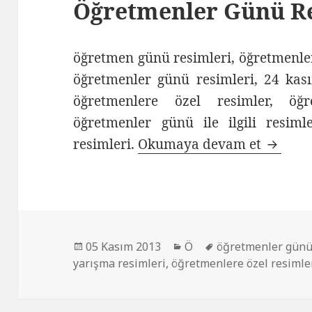
Öğretmenler Günü R
öğretmen günü resimleri, öğretmenler
öğretmenler günü resimleri, 24 kas
öğretmenlere özel resimler, öğ
öğretmenler günü ile ilgili resim
resimleri.
Okumaya devam et
Öğretm
Yayın
05 Kasım 2013
Kategoriler
Ö
Etiketler
öğretmenler günü 
yarışma resimleri
tarihi
,
öğretmenlere özel resimle