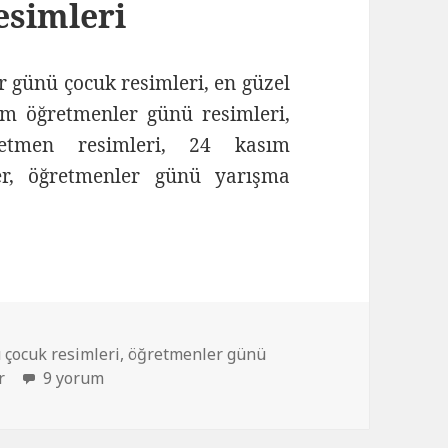
esimleri
 günü çocuk resimleri, en güzel
ım öğretmenler günü resimleri,
retmen resimleri, 24 kasım
ler, öğretmenler günü yarışma
enler Günü Resimleri
çocuk resimleri
,
öğretmenler günü
r
Öğretmenler Günü Resimleri için
9 yorum