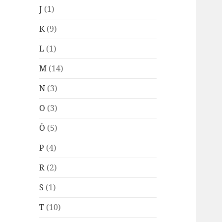
J
(1)
K
(9)
L
(1)
M
(14)
N
(3)
O
(3)
Ö
(5)
P
(4)
R
(2)
S
(1)
T
(10)