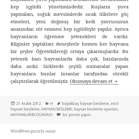
hep içgüdü yönetimindedir. Kuşların yuva
yapmaları, soğuk mevsimlerde sıcak ülkelere göç
etmeleri, yeni doğmuş bir kedi yavrusunun
anasından süt emmesi hep içgüdüyle yapılır. Ayrıca
hayvanların öğrenme yetenekleri de vardır.
Bilginler yaptıkları deneylerle hemen her hayvana
bir şeyler Öğretebileceği ortaya çıkarmışlardır. Bu
yetenek bazı hayvanlarda daha çok, bazılarında
daha azdır. Sirklerde çeşitli numaralar yapan
hayvanlara bunlar insanlar tarafından sürekli
çalıştırılarak öğretilmiştir.
Okumaya devam et
Hayvan Bes
Yayın
21 Aralık 2012
Kategoriler
H
Etiketler
büyükbaş hayvan besleme
,
evcil
hayvan besleme
tarihi
,
HAYVAN BESLEME
,
hayvan besleme oyunları
,
HAYVANLARIN DÜNYASI
Hayvan Besleme ve Hayvanların Dünyası içi
bir yorum yapın
WordPress gururla sunar