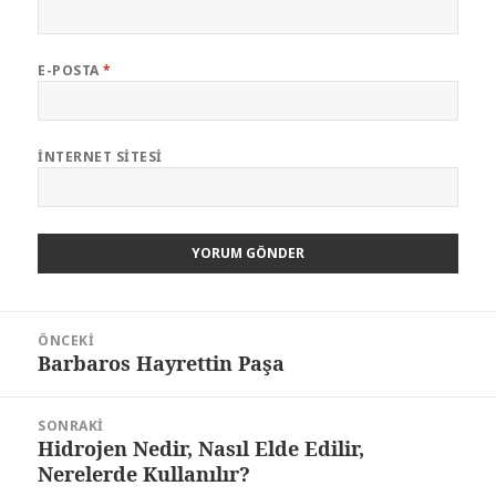
E-POSTA
*
İNTERNET SITESI
Yazı
ÖNCEKI
dolaşımı
Barbaros Hayrettin Paşa
Önceki
yazı:
SONRAKI
Hidrojen Nedir, Nasıl Elde Edilir,
Sonraki
Nerelerde Kullanılır?
yazı: