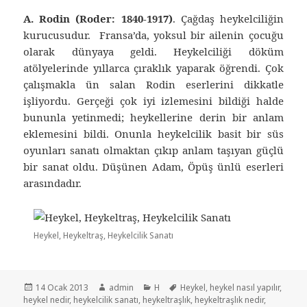
A. Rodin (Roder: 1840-1917)
. Çağdaş heykelciliğin
kurucusudur. Fransa’da, yoksul bir ailenin çocuğu
olarak dünyaya geldi. Heykelciliği döküm
atölyelerinde yıllarca çıraklık yaparak öğrendi. Çok
çalışmakla ün salan Rodin eserlerini dikkatle
işliyordu. Gerçeği çok iyi izlemesini bildiği halde
bununla yetinmedi; heykellerine derin bir anlam
eklemesini bildi. Onunla heykelcilik basit bir süs
oyunları sanatı olmaktan çıkıp anlam taşıyan güçlü
bir sanat oldu. Düşünen Adam, Öpüş ünlü eserleri
arasındadır.
Heykel, Heykeltraş, Heykelcilik Sanatı
Yayın
14 Ocak 2013
Yazar
admin
Kategoriler
H
Etiketler
Heykel
,
heykel nasıl yapılır
,
heykel nedir
tarihi
,
heykelcilik sanatı
,
heykeltraşlık
,
heykeltraşlık nedir
,