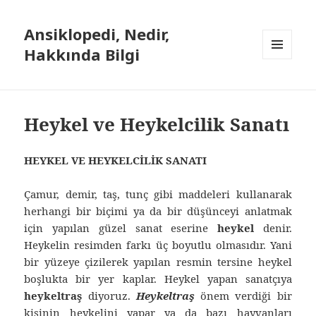
Ansiklopedi, Nedir,
Hakkında Bilgi
MENÜ
VE
BILEŞENLER
Heykel ve Heykelcilik Sanatı
HEYKEL VE HEYKELCİLİK SANATI
Çamur, demir, taş, tunç gibi maddeleri kullanarak
herhangi bir biçimi ya da bir düşünceyi anlatmak
için yapılan güzel sanat eserine
heyk
el
denir.
Heykelin resimden farkı üç boyutlu olmasıdır. Yani
bir yüzeye çizilerek yapılan resmin tersine heykel
boşlukta bir yer kaplar. Heykel yapan sanatçıya
heykeltraş
diyoruz.
Heykeltraş
önem verdiği bir
kişinin heykelini yapar ya da bazı hayvanları